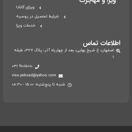
ویزای کانادا
شرایط تحصیل در روسیه
خدمات ویزا
اطلاعات تماس
اصفهان، خ شیخ بهایی، بعد از چهارراه آذر، پلاک 327، طبقه
1
91015010 031
visa.yeksad@yahoo.com
شنبه تا پنج‌شنبه: 15:00 - 08:30