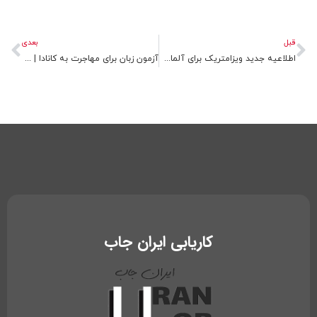
قبلی
بع
قبل
بعدی
اطلاعیه جدید ویزامتریک برای آلمان دیگر خدمات ارائه نمی دهد
آزمون زبان برای مهاجرت به کانادا | TOEFL Essentials گزینه جدید ۲۰۲۵ مورد تأیید IRCC
کاریابی ایران جاب