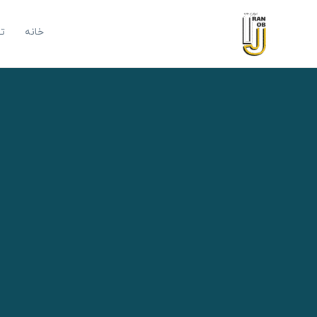
رش
ه
خانه
ت
حتوا