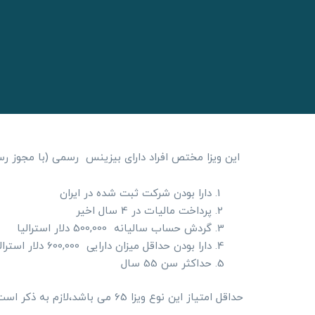
این ویزا مختص افراد دارای بیزینس رسمی (با مجوز رس
دارا بودن شرکت ثبت شده در ایران
پرداخت مالیات در 4 سال اخیر
گردش حساب سالیانه
500,000
دلار استرالیا
دارا بودن حداقل میزان دارایی
600,000
دلار استرال
حداکثر سن 55 سال
حداقل امتیاز این نوع ویزا 65 می باشد،لازم به ذکر است که امتیاز بندی این نوع ویزا با ویزاهای مهارتی متفاوت است.