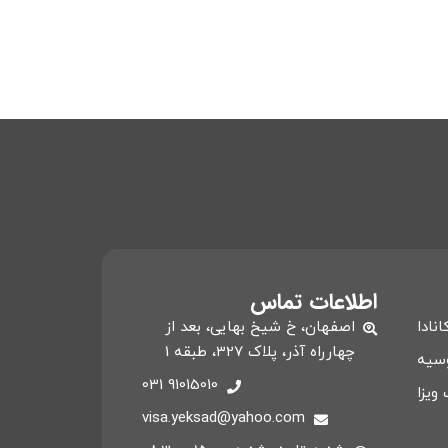
اطلاعات تماس
انادا
اصفهان، خ شیخ بهایی، بعد از
چهارراه آذر، پلاک 327، طبقه 1
وسیه
91015010 031
ویزا
visa.yeksad@yahoo.com