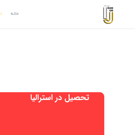
رش
ه
خانه
ت
حتوا
تحصیل در استرالیا