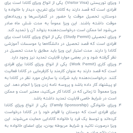
ویزای توریستی (Visitor Visa): یکی از انواع ویزای کانادا است برای
افرادی است که قصد دارند به کانادا برای تفریح، دیدار با خانواده یا
دوستان، تحصیل موقت یا حضور در کنفرانس‌ها و رویدادهای
موقت داشته باشند. این ویزا عموماً به مدت شش ماه صادر
می‌شود اما ممکن است درخواست‌دهنده بتواند آن را تمدید کند.
ویزای تحصیلی (Study Permit): یکی از انواع ویزای کانادا است برای
افرادی است که قصد تحصیل در دانشگاه‌ها یا موسسات آموزشی
کانادا را دارند. مدت اعتبار این ویزا باید مطابق با مدت تحصیل در
نظر گرفته شود و در بعضی موارد قابلیت تمدید نیز وجود دارد.
ویزای کاری (Work Permit): یکی از انواع ویزای کانادا برای افرادی
است که قصد دارند به عنوان کارمند یا کارفرمایی در کانادا فعالیت
کنند. درخواست‌دهنده باید شرکت یا سازمان مورد نظر در کانادا به
او پیشنهاد کار داده باشد و پروسه نامه‌ زدن ویزا را انجام دهد. این
ویزا معمولاً تا زمانی که در کانادا کار می‌کنید، معتبر است و ممکن
است در شرایط خاصی قابلیت تمدید داشته باشد.
ویزای خانوادگی (Family Sponsorship): یکی از انواع ویزای کانادا
برای افرادی است که دوستان یا اقوام خود را در کانادا درخواست
کرده‌اند و توسط یک فرد یا خانواده کانادایی حمایت می‌شوند. این
ویزا درصورت تائید و شرایط مربوطه بودن، برای اعضای خانواده به
مدت دائم صادر می‌شود.