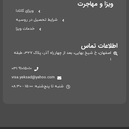
ویزا و مهاجرت
ویزای کانادا
شرایط تحصیل در روسیه
خدمات ویزا
اطلاعات تماس
اصفهان، خ شیخ بهایی، بعد از چهارراه آذر، پلاک 327، طبقه
1
91015010 031
visa.yeksad@yahoo.com
شنبه تا پنج‌شنبه: 15:00 - 08:30